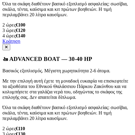
Όλα τα σκάφη διαθέτουν βασικό εξοπλισμό ασφαλείας: σωσίβια,
σκάλα, τέντα, καύσιμα και κιτ πρώτων βοηθειών. Η τιμή
περιλαμβάνει 20 λίτρα καυσίμων.
2
ώρες
€100
3
ώρες
€120
4
ώρες
€140
Κράτηση
🚤 ADVANCED BOAT — 30-40 HP
Βασικός εξοπλισμός. Μέγιστη χωρητικότητα 2-6 άτομα.
Με την επιλογή αυτή έχετε τη μοναδική ευκαιρία να επισκεφτείτε
τα αξιοθέατα του Εθνικού Θαλάσσιου Πάρκου Ζακύνθου και να
κολυμπήσετε στα γαλάζια νερά του, οδηγώντας το σκάφος της
επιλογής σας. Δεν απαιτείται δίπλωμα.
Όλα τα σκάφη διαθέτουν βασικό εξοπλισμό ασφαλείας: σωσίβια,
σκάλα, τέντα, καύσιμα και κιτ πρώτων βοηθειών. Η τιμή
περιλαμβάνει 20 λίτρα καυσίμων.
2
ώρες
€110
3
ώρες
€130