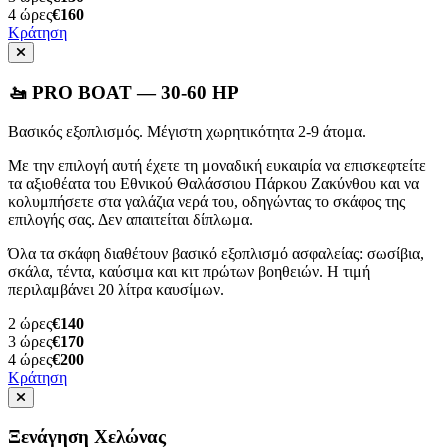
4
ώρες
€160
Κράτηση
🚤 PRO BOAT — 30-60 HP
Βασικός εξοπλισμός. Μέγιστη χωρητικότητα 2-9 άτομα.
Με την επιλογή αυτή έχετε τη μοναδική ευκαιρία να επισκεφτείτε
τα αξιοθέατα του Εθνικού Θαλάσσιου Πάρκου Ζακύνθου και να
κολυμπήσετε στα γαλάζια νερά του, οδηγώντας το σκάφος της
επιλογής σας. Δεν απαιτείται δίπλωμα.
Όλα τα σκάφη διαθέτουν βασικό εξοπλισμό ασφαλείας: σωσίβια,
σκάλα, τέντα, καύσιμα και κιτ πρώτων βοηθειών. Η τιμή
περιλαμβάνει 20 λίτρα καυσίμων.
2
ώρες
€140
3
ώρες
€170
4
ώρες
€200
Κράτηση
Ξενάγηση Χελώνας