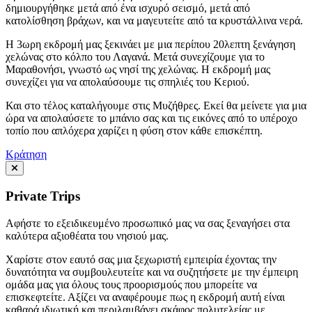
δημιουργήθηκε μετά από ένα ισχυρό σεισμό, μετά από
κατολίσθηση βράχων, και να μαγευτείτε από τα κρυστάλλινα νερά.
Η 3ωρη εκδρομή μας ξεκινάει με μια περίπου 20λεπτη ξενάγηση
χελώνας στο κόλπο του Λαγανά. Μετά συνεχίζουμε για το
Μαραθονήσι, γνωστό ως νησί της χελώνας. Η εκδρομή μας
συνεχίζει για να απολαύσουμε τις σπηλιές του Κεριού.
Και στο τέλος καταλήγουμε στις Μυζήθρες. Εκεί θα μείνετε για μια
ώρα να απολαύσετε το μπάνιο σας και τις εικόνες από το υπέροχο
τοπίο που απλόχερα χαρίζει η φύση στον κάθε επισκέπτη.
Κράτηση
Private Trips
Αφήστε το εξειδικευμένο προσωπικό μας να σας ξεναγήσει στα
καλύτερα αξιοθέατα του νησιού μας.
Χαρίστε στον εαυτό σας μια ξεχωριστή εμπειρία έχοντας την
δυνατότητα να συμβουλευτείτε και να συζητήσετε με την έμπειρη
ομάδα μας για όλους τους προορισμούς που μπορείτε να
επισκεφτείτε. Αξίζει να αναφέρουμε πως η εκδρομή αυτή είναι
καθαρά ιδιωτική και περιλαμβάνει σκάφος πολυτελείας με