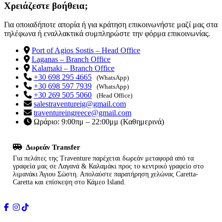
Χρειάζεστε βοήθεια;
Για οποιαδήποτε απορία ή για κράτηση επικοινωνήστε μαζί μας στα
τηλέφωνα ή εναλλακτικά συμπληρώστε την φόρμα επικοινωνίας.
Port of Agios Sostis – Head Office
Laganas – Branch Office
Kalamaki – Branch Office
+30 698 295 4665
(WhatsApp)
+30 698 597 7939
(WhatsApp)
+30 269 505 5060
(Head Office)
salestraventureig@gmail.com
traventureingreece@gmail.com
Ωράριο: 9:00πμ – 22:00μμ (Καθημερινά)
Δωρεάν Transfer
Για πελάτες της Traventure παρέχεται δωρεάν μεταφορά από τα
γραφεία μας σε Λαγανά & Καλαμάκι προς το κεντρικό γραφείο στο
λιμανάκι Άγιου Σώστη. Απολαύστε παρατήρηση χελώνας Caretta-
Caretta και επίσκεψη στο Κάμεο Island.