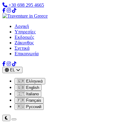
+30 698 295 4665
Αρχική
Υπηρεσίες
Εκδρομές
Ζάκυνθος
Σχετικά
Επικοινωνία
EL
🇬🇷 Ελληνικά
🇬🇧 English
🇮🇹 Italiano
🇫🇷 Français
🇷🇺 Русский