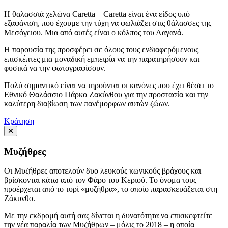
Η θαλασσιά χελώνα Caretta – Caretta είναι ένα είδος υπό
εξαφάνιση, που έχουμε την τύχη να φωλιάζει στις θάλασσες της
Μεσόγειου. Μια από αυτές είναι ο κόλπος του Λαγανά.
Η παρουσία της προσφέρει σε όλους τους ενδιαφερόμενους
επισκέπτες μια μοναδική εμπειρία να την παρατηρήσουν και
φυσικά να την φωτογραφίσουν.
Πολύ σημαντικό είναι να τηρούνται οι κανόνες που έχει θέσει το
Εθνικό Θαλάσσιο Πάρκο Ζακύνθου για την προστασία και την
καλύτερη διαβίωση των πανέμορφων αυτών ζώων.
Κράτηση
Μυζήθρες
Οι Μυζήθρες αποτελούν δυο λευκούς κωνικούς βράχους και
βρίσκονται κάτω από τον Φάρο του Κεριού. Το όνομα τους
προέρχεται από το τυρί «μυζήθρα», το οποίο παρασκευάζεται στη
Ζάκυνθο.
Με την εκδρομή αυτή σας δίνεται η δυνατότητα να επισκεφτείτε
την νέα παραλία των Μυζήθρων – μόλις το 2018 – η οποία