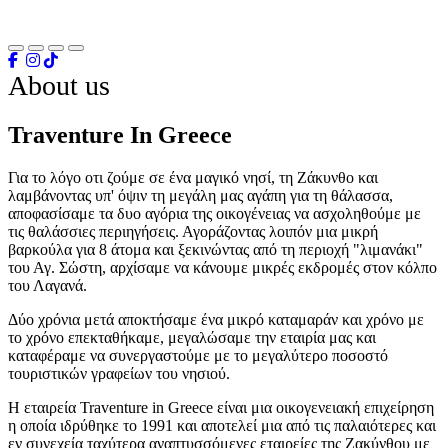
About us
Traventure In Greece
Για το λόγο οτι ζούμε σε ένα μαγικό νησί, τη Ζάκυνθο και
λαμβάνοντας υπ' όψιν τη μεγάλη μας αγάπη για τη θάλασσα,
αποφασίσαμε τα δυο αγόρια της οικογένειας να ασχοληθούμε με
τις θαλάσσιες περιηγήσεις. Αγοράζοντας λοιπόν μια μικρή
βαρκούλα για 8 άτομα και ξεκινώντας από τη περιοχή "λιμανάκι"
του Αγ. Σώστη, αρχίσαμε να κάνουμε μικρές εκδρομές στον κόλπο
του Λαγανά.
Δύο χρόνια μετά αποκτήσαμε ένα μικρό καταμαράν και χρόνο με
το χρόνο επεκταθήκαμε, μεγαλώσαμε την εταιρία μας και
καταφέραμε να συνεργαστούμε με το μεγαλύτερο ποσοστό
τουριστικών γραφείων του νησιού.
Η εταιρεία Traventure in Greece είναι μια οικογενειακή επιχείρηση
η οποία ιδρύθηκε το 1991 και αποτελεί μια από τις παλαιότερες και
εν συνεχεία ταχύτερα αναπτυσσόμενες εταιρείες της Ζακύνθου με