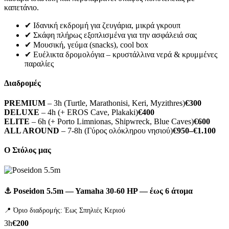
καπετάνιο.
✔ Ιδανική εκδρομή για ζευγάρια, μικρά γκρουπ
✔ Σκάφη πλήρως εξοπλισμένα για την ασφάλειά σας
✔ Μουσική, γεύμα (snacks), cool box
✔ Ευέλικτα δρομολόγια – κρυστάλλινα νερά & κρυμμένες
παραλίες
Διαδρομές
PREMIUM
– 3h (Turtle, Marathonisi, Keri, Myzithres)
€300
DELUXE
– 4h (+ EROS Cave, Plakaki)
€400
ELITE
– 6h (+ Porto Limnionas, Shipwreck, Blue Caves)
€600
ALL AROUND
– 7-8h (Γύρος ολόκληρου νησιού)
€950–€1.100
Ο Στόλος μας
⚓ Poseidon 5.5m — Yamaha 30-60 HP — έως 6 άτομα
📍 Όριο διαδρομής: Έως Σπηλιές Κεριού
3h
€200