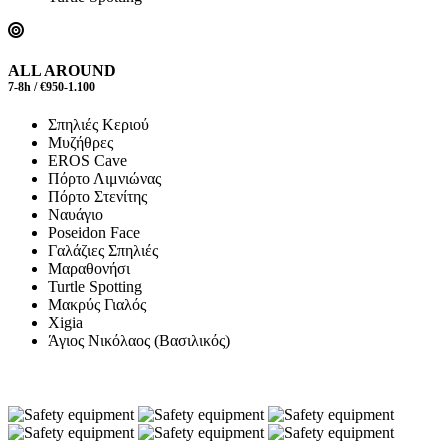
ALL AROUND
7-8h / €950-1.100
Σπηλιές Κεριού
Μυζήθρες
EROS Cave
Πόρτο Λιμνιώνας
Πόρτο Στενίτης
Ναυάγιο
Poseidon Face
Γαλάζιες Σπηλιές
Μαραθονήσι
Turtle Spotting
Μακρύς Γιαλός
Xigia
Άγιος Νικόλαος (Βασιλικός)