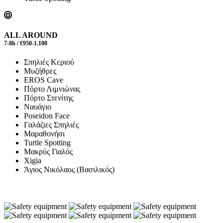
ALL AROUND
7-8h / €950-1.100
Σπηλιές Κεριού
Μυζήθρες
EROS Cave
Πόρτο Λιμνιώνας
Πόρτο Στενίτης
Ναυάγιο
Poseidon Face
Γαλάζιες Σπηλιές
Μαραθονήσι
Turtle Spotting
Μακρύς Γιαλός
Xigia
Άγιος Νικόλαος (Βασιλικός)