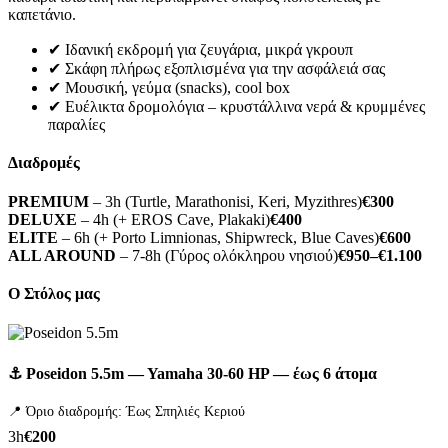
καπετάνιο.
✔ Ιδανική εκδρομή για ζευγάρια, μικρά γκρουπ
✔ Σκάφη πλήρως εξοπλισμένα για την ασφάλειά σας
✔ Μουσική, γεύμα (snacks), cool box
✔ Ευέλικτα δρομολόγια – κρυστάλλινα νερά & κρυμμένες
παραλίες
Διαδρομές
PREMIUM
– 3h (Turtle, Marathonisi, Keri, Myzithres)
€300
DELUXE
– 4h (+ EROS Cave, Plakaki)
€400
ELITE
– 6h (+ Porto Limnionas, Shipwreck, Blue Caves)
€600
ALL AROUND
– 7-8h (Γύρος ολόκληρου νησιού)
€950–€1.100
Ο Στόλος μας
⚓ Poseidon 5.5m — Yamaha 30-60 HP — έως 6 άτομα
📍 Όριο διαδρομής: Έως Σπηλιές Κεριού
3h
€200