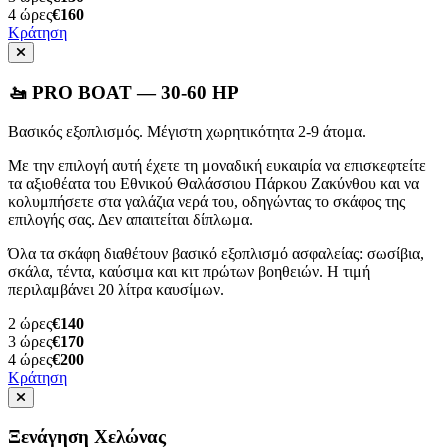
4
ώρες
€160
Κράτηση
🚤 PRO BOAT — 30-60 HP
Βασικός εξοπλισμός. Μέγιστη χωρητικότητα 2-9 άτομα.
Με την επιλογή αυτή έχετε τη μοναδική ευκαιρία να επισκεφτείτε
τα αξιοθέατα του Εθνικού Θαλάσσιου Πάρκου Ζακύνθου και να
κολυμπήσετε στα γαλάζια νερά του, οδηγώντας το σκάφος της
επιλογής σας. Δεν απαιτείται δίπλωμα.
Όλα τα σκάφη διαθέτουν βασικό εξοπλισμό ασφαλείας: σωσίβια,
σκάλα, τέντα, καύσιμα και κιτ πρώτων βοηθειών. Η τιμή
περιλαμβάνει 20 λίτρα καυσίμων.
2
ώρες
€140
3
ώρες
€170
4
ώρες
€200
Κράτηση
Ξενάγηση Χελώνας