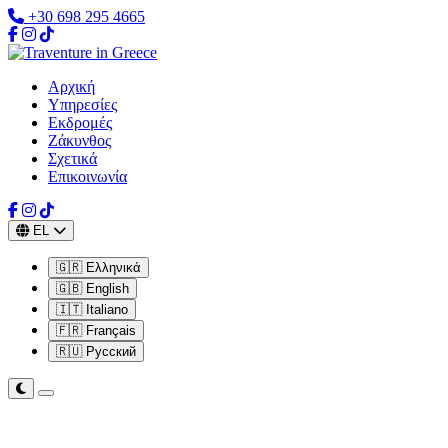
+30 698 295 4665
Αρχική
Υπηρεσίες
Εκδρομές
Ζάκυνθος
Σχετικά
Επικοινωνία
EL
🇬🇷 Ελληνικά
🇬🇧 English
🇮🇹 Italiano
🇫🇷 Français
🇷🇺 Русский