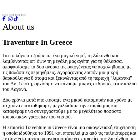
About us
Traventure In Greece
Για το λόγο οτι ζούμε σε ένα μαγικό νησί, τη Ζάκυνθο και
λαμβάνοντας υπ' όψιν τη μεγάλη μας αγάπη για τη θάλασσα,
αποφασίσαμε τα δυο αγόρια της οικογένειας να ασχοληθούμε με
τις θαλάσσιες περιηγήσεις. Αγοράζοντας λοιπόν μια μικρή
βαρκούλα για 8 άτομα και ξεκινώντας από τη περιοχή "λιμανάκι"
του Αγ. Σώστη, αρχίσαμε να κάνουμε μικρές εκδρομές στον κόλπο
του Λαγανά.
Δύο χρόνια μετά αποκτήσαμε ένα μικρό καταμαράν και χρόνο με
το χρόνο επεκταθήκαμε, μεγαλώσαμε την εταιρία μας και
καταφέραμε να συνεργαστούμε με το μεγαλύτερο ποσοστό
τουριστικών γραφείων του νησιού.
Η εταιρεία Traventure in Greece είναι μια οικογενειακή επιχείρηση
η οποία ιδρύθηκε το 1991 και αποτελεί μια από τις παλαιότερες και
εν συνεχεία ταχύτερα αναπτυσσόμενες εταιρείες της Ζακύνθου με