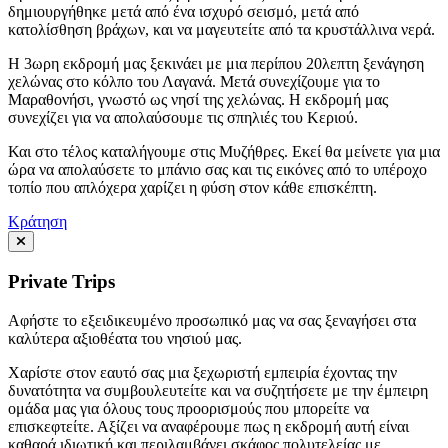
δημιουργήθηκε μετά από ένα ισχυρό σεισμό, μετά από
κατολίσθηση βράχων, και να μαγευτείτε από τα κρυστάλλινα νερά.
Η 3ωρη εκδρομή μας ξεκινάει με μια περίπου 20λεπτη ξενάγηση
χελώνας στο κόλπο του Λαγανά. Μετά συνεχίζουμε για το
Μαραθονήσι, γνωστό ως νησί της χελώνας. Η εκδρομή μας
συνεχίζει για να απολαύσουμε τις σπηλιές του Κεριού.
Και στο τέλος καταλήγουμε στις Μυζήθρες. Εκεί θα μείνετε για μια
ώρα να απολαύσετε το μπάνιο σας και τις εικόνες από το υπέροχο
τοπίο που απλόχερα χαρίζει η φύση στον κάθε επισκέπτη.
Κράτηση
Private Trips
Αφήστε το εξειδικευμένο προσωπικό μας να σας ξεναγήσει στα
καλύτερα αξιοθέατα του νησιού μας.
Χαρίστε στον εαυτό σας μια ξεχωριστή εμπειρία έχοντας την
δυνατότητα να συμβουλευτείτε και να συζητήσετε με την έμπειρη
ομάδα μας για όλους τους προορισμούς που μπορείτε να
επισκεφτείτε. Αξίζει να αναφέρουμε πως η εκδρομή αυτή είναι
καθαρά ιδιωτική και περιλαμβάνει σκάφος πολυτελείας με