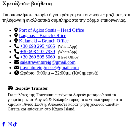
Χρειάζεστε βοήθεια;
Για οποιαδήποτε απορία ή για κράτηση επικοινωνήστε μαζί μας στα
τηλέφωνα ή εναλλακτικά συμπληρώστε την φόρμα επικοινωνίας.
Port of Agios Sostis – Head Office
Laganas – Branch Office
Kalamaki – Branch Office
+30 698 295 4665
(WhatsApp)
+30 698 597 7939
(WhatsApp)
+30 269 505 5060
(Head Office)
salestraventureig@gmail.com
traventureingreece@gmail.com
Ωράριο: 9:00πμ – 22:00μμ (Καθημερινά)
Δωρεάν Transfer
Για πελάτες της Traventure παρέχεται δωρεάν μεταφορά από τα
γραφεία μας σε Λαγανά & Καλαμάκι προς το κεντρικό γραφείο στο
λιμανάκι Άγιου Σώστη. Απολαύστε παρατήρηση χελώνας Caretta-
Caretta και επίσκεψη στο Κάμεο Island.