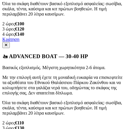
Όλα τα σκάφη διαθέτουν βασικό εξοπλισμό ασφαλείας: σωσίβια,
σκάλα, τέντα, καύσιμα και κιτ πρώτων βοηθειών. Η τιμή
περιλαμβάνει 20 λίτρα καυσίμων.
2
ώρες
€100
3
ώρες
€120
4
ώρες
€140
Κράτηση
🚤 ADVANCED BOAT — 30-40 HP
Βασικός εξοπλισμός. Μέγιστη χωρητικότητα 2-6 άτομα.
Με την επιλογή αυτή έχετε τη μοναδική ευκαιρία να επισκεφτείτε
τα αξιοθέατα του Εθνικού Θαλάσσιου Πάρκου Ζακύνθου και να
κολυμπήσετε στα γαλάζια νερά του, οδηγώντας το σκάφος της
επιλογής σας. Δεν απαιτείται δίπλωμα.
Όλα τα σκάφη διαθέτουν βασικό εξοπλισμό ασφαλείας: σωσίβια,
σκάλα, τέντα, καύσιμα και κιτ πρώτων βοηθειών. Η τιμή
περιλαμβάνει 20 λίτρα καυσίμων.
2
ώρες
€110
3
ώρες
€130