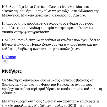
Η θαλασσιά χελώνα Caretta – Caretta είναι ένα είδος υπό
εξαφάνιση, που έχουμε την τύχη να φωλιάζει στις θάλασσες της
Μεσόγειου. Μια από αυτές είναι ο κόλπος του Λαγανά.
Η παρουσία της προσφέρει σε όλους τους ενδιαφερόμενους
επισκέπτες μια μοναδική εμπειρία να την παρατηρήσουν και
φυσικά να την φωτογραφίσουν.
Πολύ σημαντικό είναι να τηρούνται οι κανόνες που έχει θέσει το
Εθνικό Θαλάσσιο Πάρκο Ζακύνθου για την προστασία και την
καλύτερη διαβίωση των πανέμορφων αυτών ζώων.
Κράτηση
Μυζήθρες
Οι Μυζήθρες αποτελούν δυο λευκούς κωνικούς βράχους και
βρίσκονται κάτω από τον Φάρο του Κεριού. Το όνομα τους
προέρχεται από το τυρί «μυζήθρα», το οποίο παρασκευάζεται στη
Ζάκυνθο.
Με την εκδρομή αυτή σας δίνεται η δυνατότητα να επισκεφτείτε
την νέα παραλία των Μυζήθρων – μόλις το 2018 – η οποία