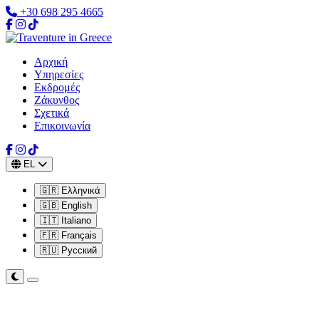
+30 698 295 4665
Αρχική
Υπηρεσίες
Εκδρομές
Ζάκυνθος
Σχετικά
Επικοινωνία
EL
🇬🇷 Ελληνικά
🇬🇧 English
🇮🇹 Italiano
🇫🇷 Français
🇷🇺 Русский