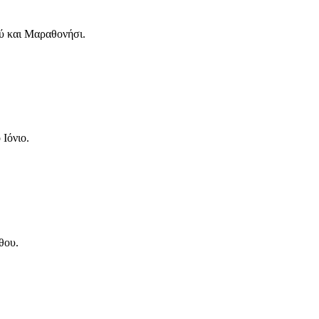
ύ και Μαραθονήσι.
Ιόνιο.
θου.