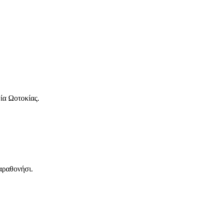
ία Ωοτοκίας.
αραθονήσι.