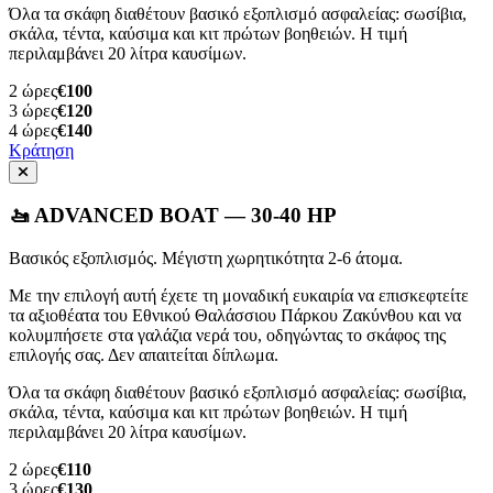
Όλα τα σκάφη διαθέτουν βασικό εξοπλισμό ασφαλείας: σωσίβια,
σκάλα, τέντα, καύσιμα και κιτ πρώτων βοηθειών. Η τιμή
περιλαμβάνει 20 λίτρα καυσίμων.
2
ώρες
€100
3
ώρες
€120
4
ώρες
€140
Κράτηση
🚤 ADVANCED BOAT — 30-40 HP
Βασικός εξοπλισμός. Μέγιστη χωρητικότητα 2-6 άτομα.
Με την επιλογή αυτή έχετε τη μοναδική ευκαιρία να επισκεφτείτε
τα αξιοθέατα του Εθνικού Θαλάσσιου Πάρκου Ζακύνθου και να
κολυμπήσετε στα γαλάζια νερά του, οδηγώντας το σκάφος της
επιλογής σας. Δεν απαιτείται δίπλωμα.
Όλα τα σκάφη διαθέτουν βασικό εξοπλισμό ασφαλείας: σωσίβια,
σκάλα, τέντα, καύσιμα και κιτ πρώτων βοηθειών. Η τιμή
περιλαμβάνει 20 λίτρα καυσίμων.
2
ώρες
€110
3
ώρες
€130