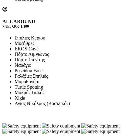
ALL AROUND
7-8h / €950-1.100
Σπηλιές Κεριού
Μυζήθρες
EROS Cave
Πόρτο Λιμνιώνας
Πόρτο Στενίτης
Ναυάγιο
Poseidon Face
Γαλάζιες Σπηλιές
Μαραθονήσι
Turtle Spotting
Μακρύς Γιαλός
Xigia
Άγιος Νικόλαος (Βασιλικός)