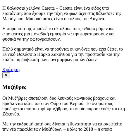
Η θαλασσιά χελώνα Caretta – Caretta είναι ένα είδος υπό
εξαφάνιση, που έχουμε την τύχη να φωλιάζει στις θάλασσες της
Μεσόγειου. Μια από αυτές είναι ο κόλπος του Λαγανά.
Η παρουσία της προσφέρει σε όλους τους ενδιαφερόμενους
επισκέπτες μια μοναδική εμπειρία να την παρατηρήσουν και
φυσικά να την φωτογραφίσουν.
Πολύ σημαντικό είναι να τηρούνται οι κανόνες που έχει θέσει το
Εθνικό Θαλάσσιο Πάρκο Ζακύνθου για την προστασία και την
καλύτερη διαβίωση των πανέμορφων αυτών ζώων.
Κράτηση
Μυζήθρες
Οι Μυζήθρες αποτελούν δυο λευκούς κωνικούς βράχους και
βρίσκονται κάτω από τον Φάρο του Κεριού. Το όνομα τους
προέρχεται από το τυρί «μυζήθρα», το οποίο παρασκευάζεται στη
Ζάκυνθο.
Με την εκδρομή αυτή σας δίνεται η δυνατότητα να επισκεφτείτε
την νέα παραλία των Μυζήθρων – μόλις το 2018 – η οποία