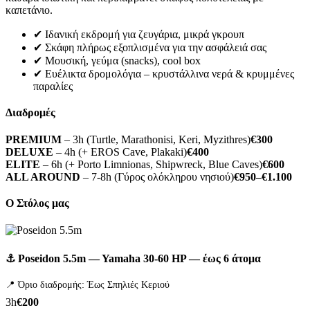
καπετάνιο.
✔ Ιδανική εκδρομή για ζευγάρια, μικρά γκρουπ
✔ Σκάφη πλήρως εξοπλισμένα για την ασφάλειά σας
✔ Μουσική, γεύμα (snacks), cool box
✔ Ευέλικτα δρομολόγια – κρυστάλλινα νερά & κρυμμένες
παραλίες
Διαδρομές
PREMIUM
– 3h (Turtle, Marathonisi, Keri, Myzithres)
€300
DELUXE
– 4h (+ EROS Cave, Plakaki)
€400
ELITE
– 6h (+ Porto Limnionas, Shipwreck, Blue Caves)
€600
ALL AROUND
– 7-8h (Γύρος ολόκληρου νησιού)
€950–€1.100
Ο Στόλος μας
⚓ Poseidon 5.5m — Yamaha 30-60 HP — έως 6 άτομα
📍 Όριο διαδρομής: Έως Σπηλιές Κεριού
3h
€200