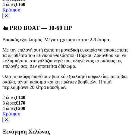
4
ώρες
€160
Κράτηση
🚤 PRO BOAT — 30-60 HP
Βασικός εξοπλισμός. Μέγιστη χωρητικότητα 2-9 άτομα.
Με την επιλογή αυτή έχετε τη μοναδική ευκαιρία να επισκεφτείτε
τα αξιοθέατα του Εθνικού Θαλάσσιου Πάρκου Ζακύνθου και να
κολυμπήσετε στα γαλάζια νερά του, οδηγώντας το σκάφος της
επιλογής σας. Δεν απαιτείται δίπλωμα.
Όλα τα σκάφη διαθέτουν βασικό εξοπλισμό ασφαλείας: σωσίβια,
σκάλα, τέντα, καύσιμα και κιτ πρώτων βοηθειών. Η τιμή
περιλαμβάνει 20 λίτρα καυσίμων.
2
ώρες
€140
3
ώρες
€170
4
ώρες
€200
Κράτηση
Ξενάγηση Χελώνας