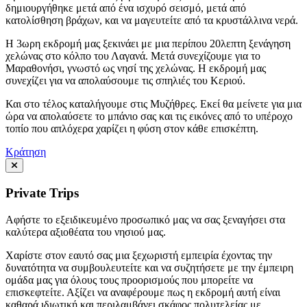
δημιουργήθηκε μετά από ένα ισχυρό σεισμό, μετά από
κατολίσθηση βράχων, και να μαγευτείτε από τα κρυστάλλινα νερά.
Η 3ωρη εκδρομή μας ξεκινάει με μια περίπου 20λεπτη ξενάγηση
χελώνας στο κόλπο του Λαγανά. Μετά συνεχίζουμε για το
Μαραθονήσι, γνωστό ως νησί της χελώνας. Η εκδρομή μας
συνεχίζει για να απολαύσουμε τις σπηλιές του Κεριού.
Και στο τέλος καταλήγουμε στις Μυζήθρες. Εκεί θα μείνετε για μια
ώρα να απολαύσετε το μπάνιο σας και τις εικόνες από το υπέροχο
τοπίο που απλόχερα χαρίζει η φύση στον κάθε επισκέπτη.
Κράτηση
Private Trips
Αφήστε το εξειδικευμένο προσωπικό μας να σας ξεναγήσει στα
καλύτερα αξιοθέατα του νησιού μας.
Χαρίστε στον εαυτό σας μια ξεχωριστή εμπειρία έχοντας την
δυνατότητα να συμβουλευτείτε και να συζητήσετε με την έμπειρη
ομάδα μας για όλους τους προορισμούς που μπορείτε να
επισκεφτείτε. Αξίζει να αναφέρουμε πως η εκδρομή αυτή είναι
καθαρά ιδιωτική και περιλαμβάνει σκάφος πολυτελείας με