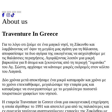
About us
Traventure In Greece
Για το λόγο οτι ζούμε σε ένα μαγικό νησί, τη Ζάκυνθο και
λαμβάνοντας υπ' όψιν τη μεγάλη μας αγάπη για τη θάλασσα,
αποφασίσαμε τα δυο αγόρια της οικογένειας να ασχοληθούμε με
τις θαλάσσιες περιηγήσεις. Αγοράζοντας λοιπόν μια μικρή
βαρκούλα για 8 άτομα και ξεκινώντας από τη περιοχή "λιμανάκι"
του Αγ. Σώστη, αρχίσαμε να κάνουμε μικρές εκδρομές στον κόλπο
του Λαγανά.
Δύο χρόνια μετά αποκτήσαμε ένα μικρό καταμαράν και χρόνο με
το χρόνο επεκταθήκαμε, μεγαλώσαμε την εταιρία μας και
καταφέραμε να συνεργαστούμε με το μεγαλύτερο ποσοστό
τουριστικών γραφείων του νησιού.
Η εταιρεία Traventure in Greece είναι μια οικογενειακή επιχείρηση
η οποία ιδρύθηκε το 1991 και αποτελεί μια από τις παλαιότερες και
εν συνεχεία ταχύτερα αναπτυσσόμενες εταιρείες της Ζακύνθου με