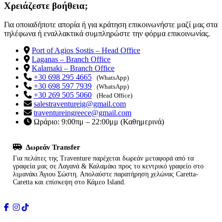
Χρειάζεστε βοήθεια;
Για οποιαδήποτε απορία ή για κράτηση επικοινωνήστε μαζί μας στα
τηλέφωνα ή εναλλακτικά συμπληρώστε την φόρμα επικοινωνίας.
Port of Agios Sostis – Head Office
Laganas – Branch Office
Kalamaki – Branch Office
+30 698 295 4665
(WhatsApp)
+30 698 597 7939
(WhatsApp)
+30 269 505 5060
(Head Office)
salestraventureig@gmail.com
traventureingreece@gmail.com
Ωράριο: 9:00πμ – 22:00μμ (Καθημερινά)
Δωρεάν Transfer
Για πελάτες της Traventure παρέχεται δωρεάν μεταφορά από τα
γραφεία μας σε Λαγανά & Καλαμάκι προς το κεντρικό γραφείο στο
λιμανάκι Άγιου Σώστη. Απολαύστε παρατήρηση χελώνας Caretta-
Caretta και επίσκεψη στο Κάμεο Island.