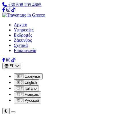
+30 698 295 4665
Αρχική
Υπηρεσίες
Εκδρομές
Ζάκυνθος
Σχετικά
Επικοινωνία
EL
🇬🇷 Ελληνικά
🇬🇧 English
🇮🇹 Italiano
🇫🇷 Français
🇷🇺 Русский