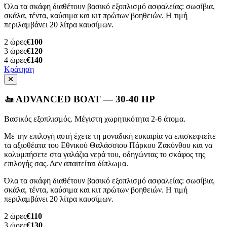
Όλα τα σκάφη διαθέτουν βασικό εξοπλισμό ασφαλείας: σωσίβια,
σκάλα, τέντα, καύσιμα και κιτ πρώτων βοηθειών. Η τιμή
περιλαμβάνει 20 λίτρα καυσίμων.
2
ώρες
€100
3
ώρες
€120
4
ώρες
€140
Κράτηση
🚤 ADVANCED BOAT — 30-40 HP
Βασικός εξοπλισμός. Μέγιστη χωρητικότητα 2-6 άτομα.
Με την επιλογή αυτή έχετε τη μοναδική ευκαιρία να επισκεφτείτε
τα αξιοθέατα του Εθνικού Θαλάσσιου Πάρκου Ζακύνθου και να
κολυμπήσετε στα γαλάζια νερά του, οδηγώντας το σκάφος της
επιλογής σας. Δεν απαιτείται δίπλωμα.
Όλα τα σκάφη διαθέτουν βασικό εξοπλισμό ασφαλείας: σωσίβια,
σκάλα, τέντα, καύσιμα και κιτ πρώτων βοηθειών. Η τιμή
περιλαμβάνει 20 λίτρα καυσίμων.
2
ώρες
€110
3
ώρες
€130