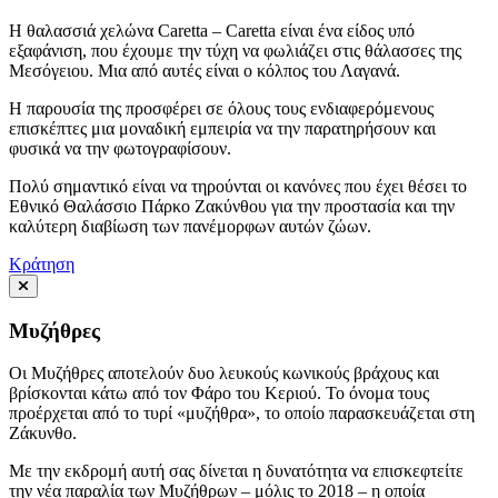
Η θαλασσιά χελώνα Caretta – Caretta είναι ένα είδος υπό
εξαφάνιση, που έχουμε την τύχη να φωλιάζει στις θάλασσες της
Μεσόγειου. Μια από αυτές είναι ο κόλπος του Λαγανά.
Η παρουσία της προσφέρει σε όλους τους ενδιαφερόμενους
επισκέπτες μια μοναδική εμπειρία να την παρατηρήσουν και
φυσικά να την φωτογραφίσουν.
Πολύ σημαντικό είναι να τηρούνται οι κανόνες που έχει θέσει το
Εθνικό Θαλάσσιο Πάρκο Ζακύνθου για την προστασία και την
καλύτερη διαβίωση των πανέμορφων αυτών ζώων.
Κράτηση
Μυζήθρες
Οι Μυζήθρες αποτελούν δυο λευκούς κωνικούς βράχους και
βρίσκονται κάτω από τον Φάρο του Κεριού. Το όνομα τους
προέρχεται από το τυρί «μυζήθρα», το οποίο παρασκευάζεται στη
Ζάκυνθο.
Με την εκδρομή αυτή σας δίνεται η δυνατότητα να επισκεφτείτε
την νέα παραλία των Μυζήθρων – μόλις το 2018 – η οποία