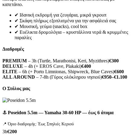
καπετάνιο.
✔ Ιδανική εκδρομή για ζευγάρια, μικρά γκρουπ
✔ Σκάφη πλήρως εξοπλισμένα για την ασφάλειά σας
✔ Μουσική, γεύμα (snacks), cool box
✔ Ευέλικτα δρομολόγια – κρυστάλλινα νερά & κρυμμένες
παραλίες
Διαδρομές
PREMIUM
– 3h (Turtle, Marathonisi, Keri, Myzithres)
€300
DELUXE
– 4h (+ EROS Cave, Plakaki)
€400
ELITE
– 6h (+ Porto Limnionas, Shipwreck, Blue Caves)
€600
ALL AROUND
– 7-8h (Γύρος ολόκληρου νησιού)
€950–€1.100
Ο Στόλος μας
⚓ Poseidon 5.5m — Yamaha 30-60 HP — έως 6 άτομα
📍 Όριο διαδρομής: Έως Σπηλιές Κεριού
3h
€200