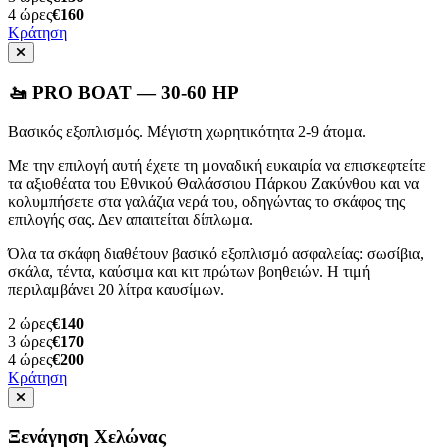
4
ώρες
€160
Κράτηση
🚤 PRO BOAT — 30-60 HP
Βασικός εξοπλισμός. Μέγιστη χωρητικότητα 2-9 άτομα.
Με την επιλογή αυτή έχετε τη μοναδική ευκαιρία να επισκεφτείτε
τα αξιοθέατα του Εθνικού Θαλάσσιου Πάρκου Ζακύνθου και να
κολυμπήσετε στα γαλάζια νερά του, οδηγώντας το σκάφος της
επιλογής σας. Δεν απαιτείται δίπλωμα.
Όλα τα σκάφη διαθέτουν βασικό εξοπλισμό ασφαλείας: σωσίβια,
σκάλα, τέντα, καύσιμα και κιτ πρώτων βοηθειών. Η τιμή
περιλαμβάνει 20 λίτρα καυσίμων.
2
ώρες
€140
3
ώρες
€170
4
ώρες
€200
Κράτηση
Ξενάγηση Χελώνας