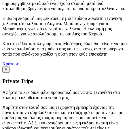
δημιουργήθηκε μετά από ένα ισχυρό σεισμό, μετά από
κατολίσθηση βράχων, και να μαγευτείτε από τα κρυστάλλινα νερά.
Η 3ωρη εκδρομή μας ξεκινάει με μια περίπου 20λεπτη ξενάγηση
χελώνας στο κόλπο του Λαγανά. Μετά συνεχίζουμε για το
Μαραθονήσι, γνωστό ως νησί της χελώνας. Η εκδρομή μας
συνεχίζει για να απολαύσουμε τις σπηλιές του Κεριού.
Και στο τέλος καταλήγουμε στις Μυζήθρες. Εκεί θα μείνετε για μια
ώρα να απολαύσετε το μπάνιο σας και τις εικόνες από το υπέροχο
τοπίο που απλόχερα χαρίζει η φύση στον κάθε επισκέπτη.
Κράτηση
Private Trips
Αφήστε το εξειδικευμένο προσωπικό μας να σας ξεναγήσει στα
καλύτερα αξιοθέατα του νησιού μας.
Χαρίστε στον εαυτό σας μια ξεχωριστή εμπειρία έχοντας την
δυνατότητα να συμβουλευτείτε και να συζητήσετε με την έμπειρη
ομάδα μας για όλους τους προορισμούς που μπορείτε να
επισκεφτείτε. Αξίζει να αναφέρουμε πως η εκδρομή αυτή είναι
καθαρά ιδιωτική και περιλαμβάνει σκάφος πολυτελείας με