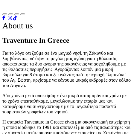
About us
Traventure In Greece
Για το λόγο οτι ζούμε σε ένα μαγικό νησί, τη Ζάκυνθο και
λαμβάνοντας υπ' όψιν τη μεγάλη μας αγάπη για τη θάλασσα,
αποφασίσαμε τα δυο αγόρια της οικογένειας να ασχοληθούμε με
τις θαλάσσιες περιηγήσεις. Αγοράζοντας λοιπόν μια μικρή
βαρκούλα για 8 άτομα και ξεκινώντας από τη περιοχή "λιμανάκι"
του Αγ. Σώστη, αρχίσαμε να κάνουμε μικρές εκδρομές στον κόλπο
του Λαγανά.
Δύο χρόνια μετά αποκτήσαμε ένα μικρό καταμαράν και χρόνο με
το χρόνο επεκταθήκαμε, μεγαλώσαμε την εταιρία μας και
καταφέραμε να συνεργαστούμε με το μεγαλύτερο ποσοστό
τουριστικών γραφείων του νησιού.
Η εταιρεία Traventure in Greece είναι μια οικογενειακή επιχείρηση
η οποία ιδρύθηκε το 1991 και αποτελεί μια από τις παλαιότερες και
εν συνεχεία ταχύτερα αναπτυσσόμενες εταιρείες της Ζακύνθου με