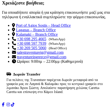
Χρειάζεστε βοήθεια;
Για οποιαδήποτε απορία ή για κράτηση επικοινωνήστε μαζί μας στα
τηλέφωνα ή εναλλακτικά συμπληρώστε την φόρμα επικοινωνίας.
Port of Agios Sostis – Head Office
Laganas – Branch Office
Kalamaki – Branch Office
+30 698 295 4665
(WhatsApp)
+30 698 597 7939
(WhatsApp)
+30 269 505 5060
(Head Office)
salestraventureig@gmail.com
traventureingreece@gmail.com
Ωράριο: 9:00πμ – 22:00μμ (Καθημερινά)
Δωρεάν Transfer
Για πελάτες της Traventure παρέχεται δωρεάν μεταφορά από τα
γραφεία μας σε Λαγανά & Καλαμάκι προς το κεντρικό γραφείο στο
λιμανάκι Άγιου Σώστη. Απολαύστε παρατήρηση χελώνας Caretta-
Caretta και επίσκεψη στο Κάμεο Island.