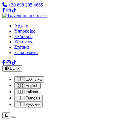
+30 698 295 4665
Αρχική
Υπηρεσίες
Εκδρομές
Ζάκυνθος
Σχετικά
Επικοινωνία
EL
🇬🇷 Ελληνικά
🇬🇧 English
🇮🇹 Italiano
🇫🇷 Français
🇷🇺 Русский