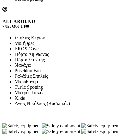
ALL AROUND
7-8h / €950-1.100
Σπηλιές Κεριού
Μυζήθρες
EROS Cave
Πόρτο Λιμνιώνας
Πόρτο Στενίτης
Ναυάγιο
Poseidon Face
Γαλάζιες Σπηλιές
Μαραθονήσι
Turtle Spotting
Μακρύς Γιαλός
Xigia
Άγιος Νικόλαος (Βασιλικός)