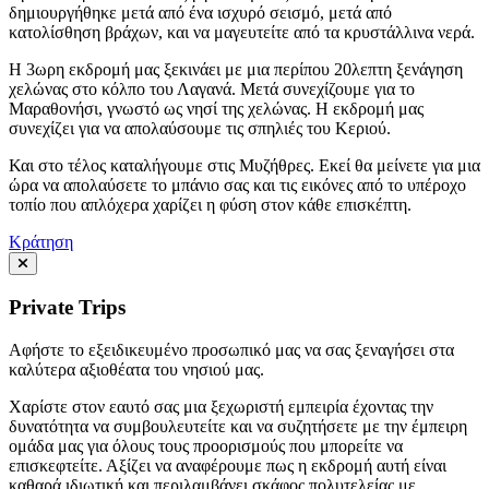
δημιουργήθηκε μετά από ένα ισχυρό σεισμό, μετά από
κατολίσθηση βράχων, και να μαγευτείτε από τα κρυστάλλινα νερά.
Η 3ωρη εκδρομή μας ξεκινάει με μια περίπου 20λεπτη ξενάγηση
χελώνας στο κόλπο του Λαγανά. Μετά συνεχίζουμε για το
Μαραθονήσι, γνωστό ως νησί της χελώνας. Η εκδρομή μας
συνεχίζει για να απολαύσουμε τις σπηλιές του Κεριού.
Και στο τέλος καταλήγουμε στις Μυζήθρες. Εκεί θα μείνετε για μια
ώρα να απολαύσετε το μπάνιο σας και τις εικόνες από το υπέροχο
τοπίο που απλόχερα χαρίζει η φύση στον κάθε επισκέπτη.
Κράτηση
Private Trips
Αφήστε το εξειδικευμένο προσωπικό μας να σας ξεναγήσει στα
καλύτερα αξιοθέατα του νησιού μας.
Χαρίστε στον εαυτό σας μια ξεχωριστή εμπειρία έχοντας την
δυνατότητα να συμβουλευτείτε και να συζητήσετε με την έμπειρη
ομάδα μας για όλους τους προορισμούς που μπορείτε να
επισκεφτείτε. Αξίζει να αναφέρουμε πως η εκδρομή αυτή είναι
καθαρά ιδιωτική και περιλαμβάνει σκάφος πολυτελείας με