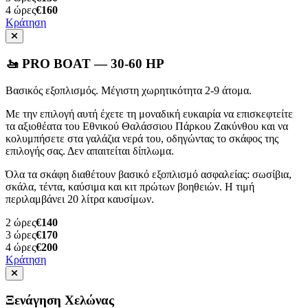
4
ώρες
€160
Κράτηση
🚤 PRO BOAT — 30-60 HP
Βασικός εξοπλισμός. Μέγιστη χωρητικότητα 2-9 άτομα.
Με την επιλογή αυτή έχετε τη μοναδική ευκαιρία να επισκεφτείτε
τα αξιοθέατα του Εθνικού Θαλάσσιου Πάρκου Ζακύνθου και να
κολυμπήσετε στα γαλάζια νερά του, οδηγώντας το σκάφος της
επιλογής σας. Δεν απαιτείται δίπλωμα.
Όλα τα σκάφη διαθέτουν βασικό εξοπλισμό ασφαλείας: σωσίβια,
σκάλα, τέντα, καύσιμα και κιτ πρώτων βοηθειών. Η τιμή
περιλαμβάνει 20 λίτρα καυσίμων.
2
ώρες
€140
3
ώρες
€170
4
ώρες
€200
Κράτηση
Ξενάγηση Χελώνας