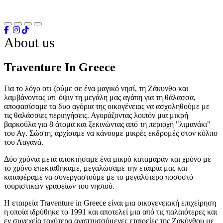
About us
Traventure In Greece
Για το λόγο οτι ζούμε σε ένα μαγικό νησί, τη Ζάκυνθο και
λαμβάνοντας υπ' όψιν τη μεγάλη μας αγάπη για τη θάλασσα,
αποφασίσαμε τα δυο αγόρια της οικογένειας να ασχοληθούμε με
τις θαλάσσιες περιηγήσεις. Αγοράζοντας λοιπόν μια μικρή
βαρκούλα για 8 άτομα και ξεκινώντας από τη περιοχή "λιμανάκι"
του Αγ. Σώστη, αρχίσαμε να κάνουμε μικρές εκδρομές στον κόλπο
του Λαγανά.
Δύο χρόνια μετά αποκτήσαμε ένα μικρό καταμαράν και χρόνο με
το χρόνο επεκταθήκαμε, μεγαλώσαμε την εταιρία μας και
καταφέραμε να συνεργαστούμε με το μεγαλύτερο ποσοστό
τουριστικών γραφείων του νησιού.
Η εταιρεία Traventure in Greece είναι μια οικογενειακή επιχείρηση
η οποία ιδρύθηκε το 1991 και αποτελεί μια από τις παλαιότερες και
εν συνεχεία ταχύτερα αναπτυσσόμενες εταιρείες της Ζακύνθου με