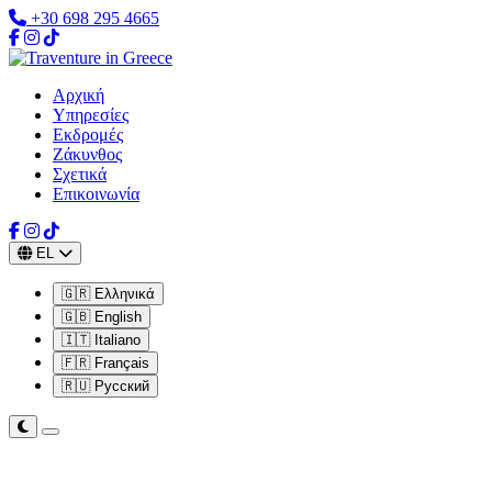
+30 698 295 4665
Αρχική
Υπηρεσίες
Εκδρομές
Ζάκυνθος
Σχετικά
Επικοινωνία
EL
🇬🇷 Ελληνικά
🇬🇧 English
🇮🇹 Italiano
🇫🇷 Français
🇷🇺 Русский