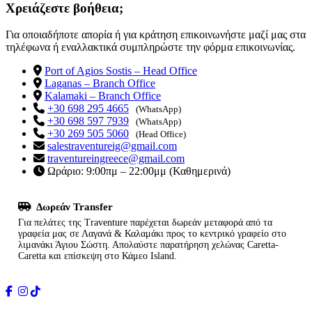
Χρειάζεστε βοήθεια;
Για οποιαδήποτε απορία ή για κράτηση επικοινωνήστε μαζί μας στα
τηλέφωνα ή εναλλακτικά συμπληρώστε την φόρμα επικοινωνίας.
Port of Agios Sostis – Head Office
Laganas – Branch Office
Kalamaki – Branch Office
+30 698 295 4665
(WhatsApp)
+30 698 597 7939
(WhatsApp)
+30 269 505 5060
(Head Office)
salestraventureig@gmail.com
traventureingreece@gmail.com
Ωράριο: 9:00πμ – 22:00μμ (Καθημερινά)
Δωρεάν Transfer
Για πελάτες της Traventure παρέχεται δωρεάν μεταφορά από τα
γραφεία μας σε Λαγανά & Καλαμάκι προς το κεντρικό γραφείο στο
λιμανάκι Άγιου Σώστη. Απολαύστε παρατήρηση χελώνας Caretta-
Caretta και επίσκεψη στο Κάμεο Island.