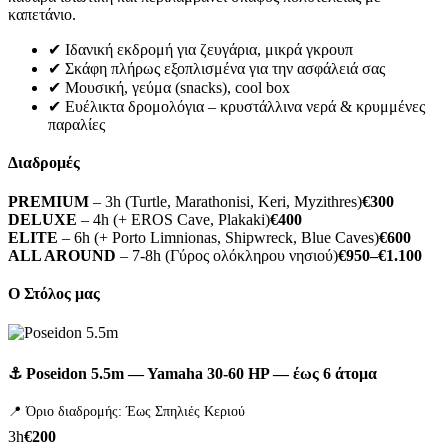
καπετάνιο.
✔ Ιδανική εκδρομή για ζευγάρια, μικρά γκρουπ
✔ Σκάφη πλήρως εξοπλισμένα για την ασφάλειά σας
✔ Μουσική, γεύμα (snacks), cool box
✔ Ευέλικτα δρομολόγια – κρυστάλλινα νερά & κρυμμένες
παραλίες
Διαδρομές
PREMIUM
– 3h (Turtle, Marathonisi, Keri, Myzithres)
€300
DELUXE
– 4h (+ EROS Cave, Plakaki)
€400
ELITE
– 6h (+ Porto Limnionas, Shipwreck, Blue Caves)
€600
ALL AROUND
– 7-8h (Γύρος ολόκληρου νησιού)
€950–€1.100
Ο Στόλος μας
⚓ Poseidon 5.5m — Yamaha 30-60 HP — έως 6 άτομα
📍 Όριο διαδρομής: Έως Σπηλιές Κεριού
3h
€200