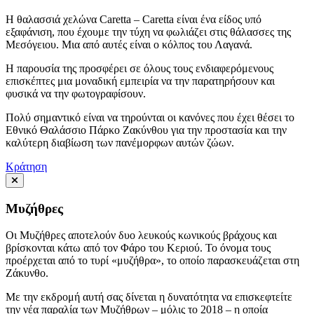
Η θαλασσιά χελώνα Caretta – Caretta είναι ένα είδος υπό
εξαφάνιση, που έχουμε την τύχη να φωλιάζει στις θάλασσες της
Μεσόγειου. Μια από αυτές είναι ο κόλπος του Λαγανά.
Η παρουσία της προσφέρει σε όλους τους ενδιαφερόμενους
επισκέπτες μια μοναδική εμπειρία να την παρατηρήσουν και
φυσικά να την φωτογραφίσουν.
Πολύ σημαντικό είναι να τηρούνται οι κανόνες που έχει θέσει το
Εθνικό Θαλάσσιο Πάρκο Ζακύνθου για την προστασία και την
καλύτερη διαβίωση των πανέμορφων αυτών ζώων.
Κράτηση
Μυζήθρες
Οι Μυζήθρες αποτελούν δυο λευκούς κωνικούς βράχους και
βρίσκονται κάτω από τον Φάρο του Κεριού. Το όνομα τους
προέρχεται από το τυρί «μυζήθρα», το οποίο παρασκευάζεται στη
Ζάκυνθο.
Με την εκδρομή αυτή σας δίνεται η δυνατότητα να επισκεφτείτε
την νέα παραλία των Μυζήθρων – μόλις το 2018 – η οποία