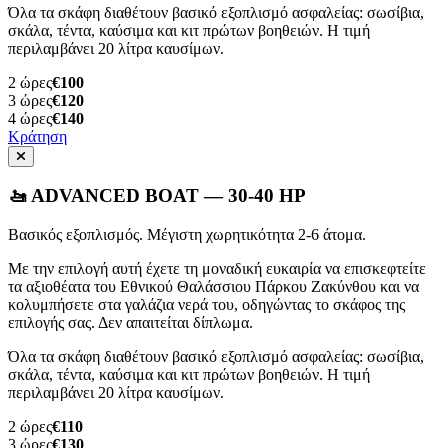
Όλα τα σκάφη διαθέτουν βασικό εξοπλισμό ασφαλείας: σωσίβια,
σκάλα, τέντα, καύσιμα και κιτ πρώτων βοηθειών. Η τιμή
περιλαμβάνει 20 λίτρα καυσίμων.
2
ώρες
€100
3
ώρες
€120
4
ώρες
€140
Κράτηση
🚤 ADVANCED BOAT — 30-40 HP
Βασικός εξοπλισμός. Μέγιστη χωρητικότητα 2-6 άτομα.
Με την επιλογή αυτή έχετε τη μοναδική ευκαιρία να επισκεφτείτε
τα αξιοθέατα του Εθνικού Θαλάσσιου Πάρκου Ζακύνθου και να
κολυμπήσετε στα γαλάζια νερά του, οδηγώντας το σκάφος της
επιλογής σας. Δεν απαιτείται δίπλωμα.
Όλα τα σκάφη διαθέτουν βασικό εξοπλισμό ασφαλείας: σωσίβια,
σκάλα, τέντα, καύσιμα και κιτ πρώτων βοηθειών. Η τιμή
περιλαμβάνει 20 λίτρα καυσίμων.
2
ώρες
€110
3
ώρες
€130