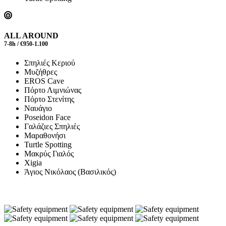
ALL AROUND
7-8h / €950-1.100
Σπηλιές Κεριού
Μυζήθρες
EROS Cave
Πόρτο Λιμνιώνας
Πόρτο Στενίτης
Ναυάγιο
Poseidon Face
Γαλάζιες Σπηλιές
Μαραθονήσι
Turtle Spotting
Μακρύς Γιαλός
Xigia
Άγιος Νικόλαος (Βασιλικός)